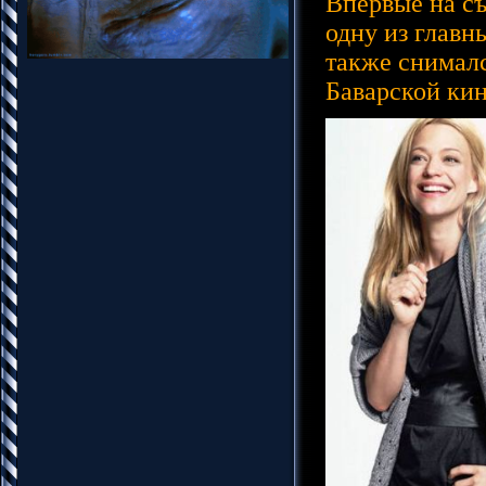
Впервые на съ
одну из главн
также снимал
Баварской ки