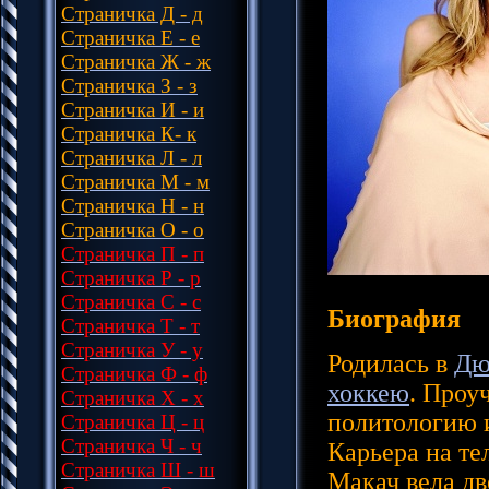
Страничка Д - д
Cтраничка Е - е
Cтраничка Ж - ж
Страничка З - з
Страничка И - и
Страничка К- к
Страничка Л - л
Страничка М - м
Страничка Н - н
Страничка О - о
Страничка П - п
Страничка Р - р
Страничка С - с
Биография
Страничка Т - т
Страничка У - у
Родилась в
Дю
Страничка Ф - ф
хоккею
. Проу
Страничка Х - х
политологию и
Страничка Ц - ц
Страничка Ч - ч
Карьера на те
Страничка Ш - ш
Макач вела две