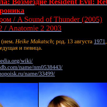
а: Возмездие Resident Evil: Ret
хроника
ром / A Sound of Thunder (2005)
 / Anatomie 2 2003
(нем.
Heike Makatsch
; род.
13 августа
1971
ведущая и певица.
pedia.org/wiki/
imdb.com/name/nm0538443/
nopoisk.ru/name/33499/