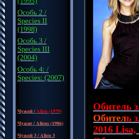
(1995)
Особь 2 /
Species II
(1998)
Особь
3 /
Species III
(2004)
О
собь 4: /
Species: (2007)
Обитель 
Чужой
/
Alien (1979)
Обител
ь 
Чужие / Aliens
(1986)
2016 Lisa,
Чужой 3 / Alien 3