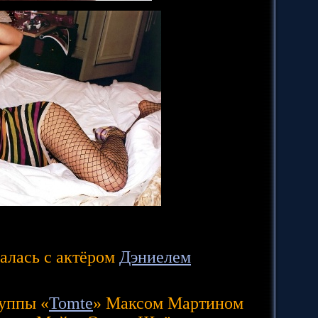
чалась с актёром
Дэниелем
руппы «
Tomte
» Максом Мартином