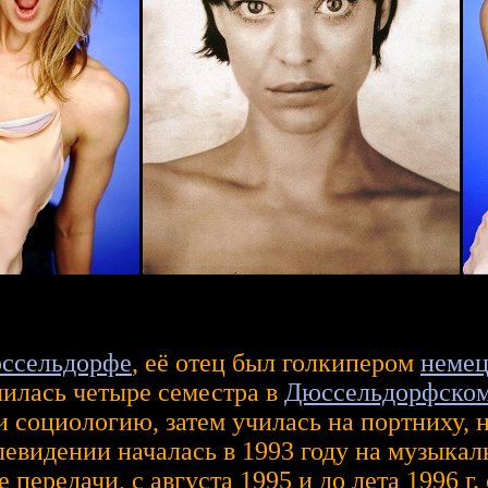
ссельдорфе
, её отец был голкипером
немец
чилась четыре семестра в
Дюссельдорфском
 социологию, затем училась на портниху, н
левидении началась в 1993 году на музыкал
 передачи, с августа 1995 и до лета 1996 г