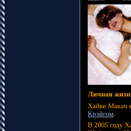
Личная жизн
Хайке Макач в
Крэйгом
.
В 2005 году Х