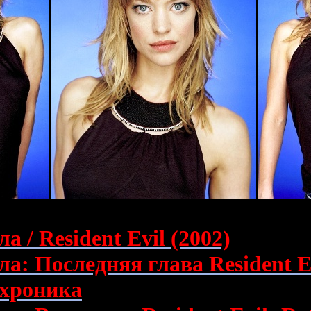
зла
/ Resident Evil (2002)
зла: Последняя глава Resident Ev
 хроника