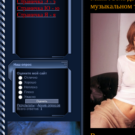
Страничка Э - э
музыкальном 
Страничка Ю - ю
Страничка Я - я
Наш опрос
Оцените мой сайт
Отлично
Хорошо
Неплохо
Плохо
Ужасно
Результаты
|
Архив опросов
Всего ответов:
1