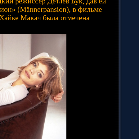
кий режиссёр Детлев Бук, дав ей
ион» (Männerpansion), в фильме
 Хайке Макач была отмечена