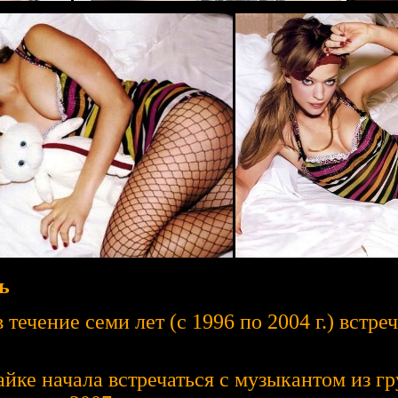
ь
 течение семи лет (с 1996 по 2004 г.) встре
айке начала встречаться с музыкантом из г