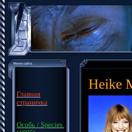
Меню сайта
Heike 
Главная
страничка
Особь / Species