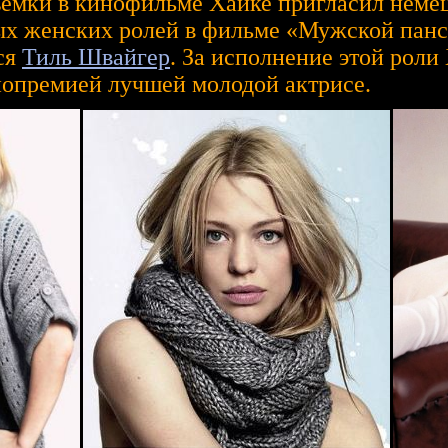
ёмки в кинофильме Хайке пригласил немец
ых женских ролей в фильме «Мужской панс
ся
Тиль Швайгер
. За исполнение этой роли
нопремией лучшей молодой актрисе.