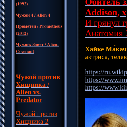
Обитель зл
(1992)
Addison, 
Чужой 4
/ Alien 4
И грянул г
Прометей / Prometheus
Анатомия 2
(2012)
Чужой: Завет / Alien:
Хайке Ма́кач
Covenant
актриса, теле
https://ru.wiki
Чужой против
https://www.
Хищника
/
https://www.ki
Alien vs.
Predator
Чужой против
Хищника 2